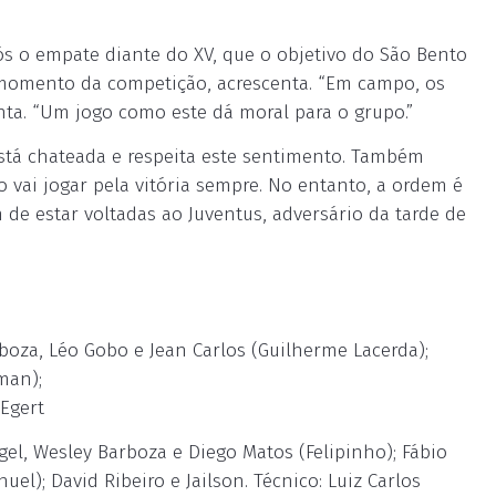
pós o empate diante do XV, que o objetivo do São Bento
e momento da competição, acrescenta. “Em campo, os
ta. “Um jogo como este dá moral para o grupo.”
está chateada e respeita este sentimento. Também
 vai jogar pela vitória sempre. No entanto, a ordem é
de estar voltadas ao Juventus, adversário da tarde de
rboza, Léo Gobo e Jean Carlos (Guilherme Lacerda);
man);
Egert
el, Wesley Barboza e Diego Matos (Felipinho); Fábio
el); David Ribeiro e Jailson. Técnico: Luiz Carlos