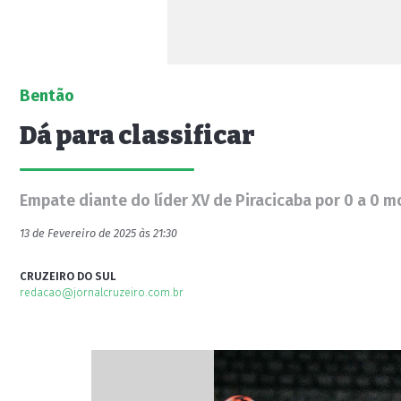
Bentão
Dá para classificar
Empate diante do líder XV de Piracicaba por 0 a 0 m
13 de Fevereiro de 2025 às 21:30
CRUZEIRO DO SUL
redacao@jornalcruzeiro.com.br