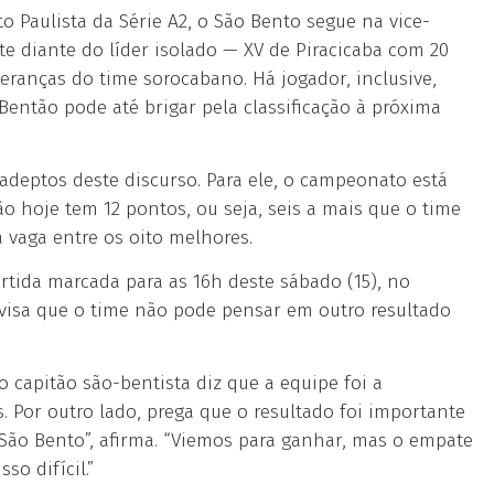
 Paulista da Série A2, o São Bento segue na vice-
e diante do líder isolado — XV de Piracicaba com 20
peranças do time sorocabano. Há jogador, inclusive,
então pode até brigar pela classificação à próxima
adeptos deste discurso. Para ele, o campeonato está
o hoje tem 12 pontos, ou seja, seis a mais que o time
 vaga entre os oito melhores.
artida marcada para as 16h deste sábado (15), no
 avisa que o time não pode pensar em outro resultado
o capitão são-bentista diz que a equipe foi a
. Por outro lado, prega que o resultado foi importante
 São Bento”, afirma. “Viemos para ganhar, mas o empate
o difícil.”