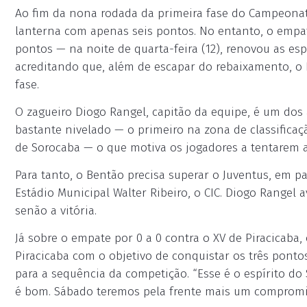
Ao fim da nona rodada da primeira fase do Campeonato
lanterna com apenas seis pontos. No entanto, o empat
pontos — na noite de quarta-feira (12), renovou as es
acreditando que, além de escapar do rebaixamento, o B
fase.
O zagueiro Diogo Rangel, capitão da equipe, é um dos 
bastante nivelado — o primeiro na zona de classificaçã
de Sorocaba — o que motiva os jogadores a tentarem a
Para tanto, o Bentão precisa superar o Juventus, em p
Estádio Municipal Walter Ribeiro, o CIC. Diogo Rangel
senão a vitória.
Já sobre o empate por 0 a 0 contra o XV de Piracicaba, 
Piracicaba com o objetivo de conquistar os três pontos
para a sequência da competição. “Esse é o espírito do
é bom. Sábado teremos pela frente mais um compromiss