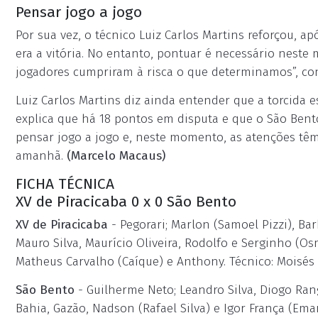
Pensar jogo a jogo
Por sua vez, o técnico Luiz Carlos Martins reforçou, a
era a vitória. No entanto, pontuar é necessário nest
jogadores cumpriram à risca o que determinamos”, con
Luiz Carlos Martins diz ainda entender que a torcida 
explica que há 18 pontos em disputa e que o São Bento
pensar jogo a jogo e, neste momento, as atenções têm 
amanhã.
(Marcelo Macaus)
FICHA TÉCNICA
XV de Piracicaba 0 x 0 São Bento
XV de Piracicaba
- Pegorari; Marlon (Samoel Pizzi), Ba
Mauro Silva, Maurício Oliveira, Rodolfo e Serginho (Os
Matheus Carvalho (Caíque) e Anthony. Técnico: Moisés 
São Bento
- Guilherme Neto; Leandro Silva, Diogo Rang
Bahia, Gazão, Nadson (Rafael Silva) e Igor França (Emanu