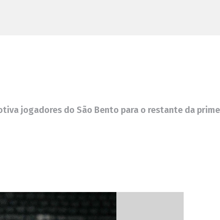
otiva jogadores do São Bento para o restante da prime