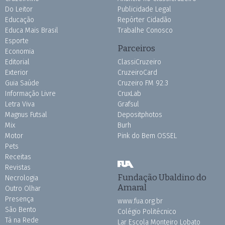
Do Leitor
Publicidade Legal
Educação
Repórter Cidadão
Educa Mais Brasil
Trabalhe Conosco
Esporte
Parceiros
Economia
Editorial
ClassiCruzeiro
Exterior
CruzeiroCard
Guia Saúde
Cruzeiro FM 92.3
Informação Livre
CruxLab
Letra Viva
Grafsul
Magnus Futsal
Depositphotos
Mix
Burh
Motor
Pink do Bem OSSEL
Pets
Receitas
Revistas
Fundação Ubaldino do
Necrologia
Amaral
Outro Olhar
Presença
www.fua.org.br
São Bento
Colégio Politécnico
Tá na Rede
Lar Escola Monteiro Lobato