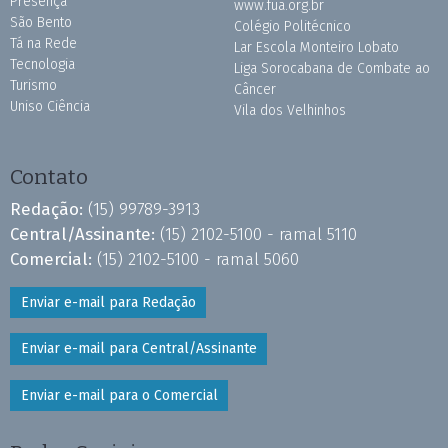
Presença
www.fua.org.br
São Bento
Colégio Politécnico
Tá na Rede
Lar Escola Monteiro Lobato
Tecnologia
Liga Sorocabana de Combate ao
Turismo
Câncer
Uniso Ciência
Vila dos Velhinhos
Contato
Redação:
(15) 99789-3913
Central/Assinante:
(15) 2102-5100 - ramal 5110
Comercial:
(15) 2102-5100 - ramal 5060
Enviar e-mail para Redação
Enviar e-mail para Central/Assinante
Enviar e-mail para o Comercial