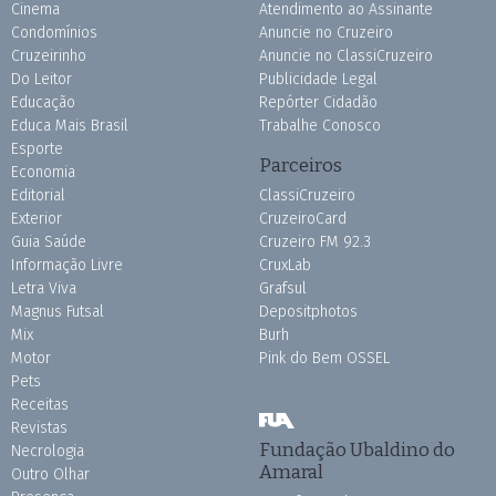
Cinema
Atendimento ao Assinante
Condomínios
Anuncie no Cruzeiro
Cruzeirinho
Anuncie no ClassiCruzeiro
Do Leitor
Publicidade Legal
Educação
Repórter Cidadão
Educa Mais Brasil
Trabalhe Conosco
Esporte
Parceiros
Economia
Editorial
ClassiCruzeiro
Exterior
CruzeiroCard
Guia Saúde
Cruzeiro FM 92.3
Informação Livre
CruxLab
Letra Viva
Grafsul
Magnus Futsal
Depositphotos
Mix
Burh
Motor
Pink do Bem OSSEL
Pets
Receitas
Revistas
Fundação Ubaldino do
Necrologia
Amaral
Outro Olhar