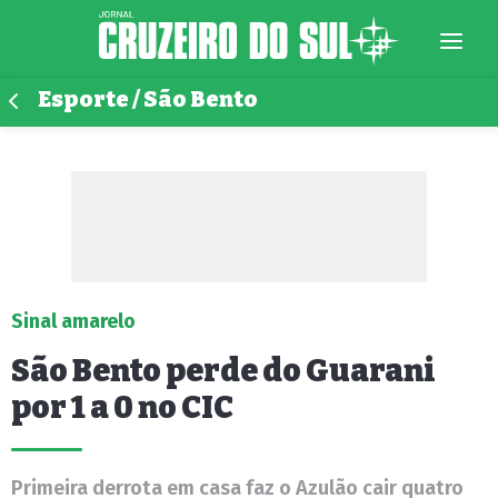
Esporte / São Bento
Sinal amarelo
São Bento perde do Guarani
por 1 a 0 no CIC
Primeira derrota em casa faz o Azulão cair quatro