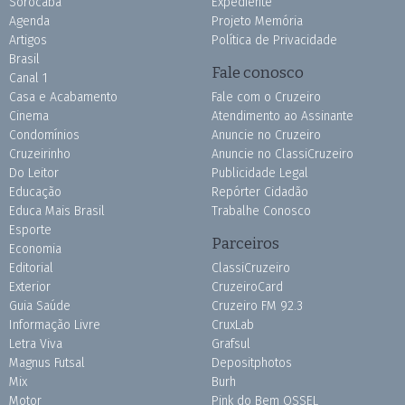
Sorocaba
Expediente
Agenda
Projeto Memória
Artigos
Política de Privacidade
Brasil
Fale conosco
Canal 1
Casa e Acabamento
Fale com o Cruzeiro
Cinema
Atendimento ao Assinante
Condomínios
Anuncie no Cruzeiro
Cruzeirinho
Anuncie no ClassiCruzeiro
Do Leitor
Publicidade Legal
Educação
Repórter Cidadão
Educa Mais Brasil
Trabalhe Conosco
Esporte
Parceiros
Economia
Editorial
ClassiCruzeiro
Exterior
CruzeiroCard
Guia Saúde
Cruzeiro FM 92.3
Informação Livre
CruxLab
Letra Viva
Grafsul
Magnus Futsal
Depositphotos
Mix
Burh
Motor
Pink do Bem OSSEL