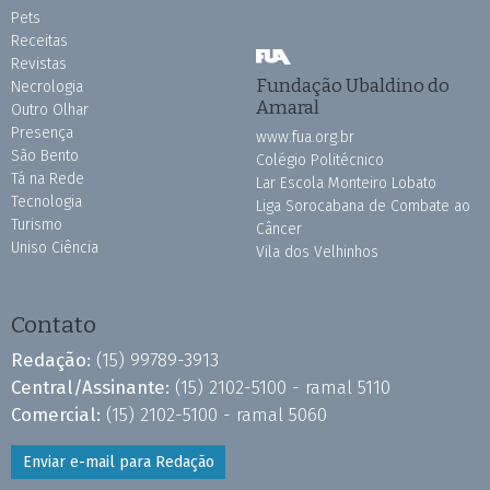
Pets
Receitas
Revistas
Fundação Ubaldino do
Necrologia
Amaral
Outro Olhar
Presença
www.fua.org.br
São Bento
Colégio Politécnico
Tá na Rede
Lar Escola Monteiro Lobato
Tecnologia
Liga Sorocabana de Combate ao
Turismo
Câncer
Uniso Ciência
Vila dos Velhinhos
Contato
Redação:
(15) 99789-3913
Central/Assinante:
(15) 2102-5100 - ramal 5110
Comercial:
(15) 2102-5100 - ramal 5060
Enviar e-mail para Redação