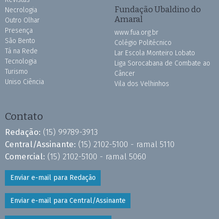
Fundação Ubaldino do
Necrologia
Amaral
Outro Olhar
Presença
www.fua.org.br
São Bento
Colégio Politécnico
Tá na Rede
Lar Escola Monteiro Lobato
Tecnologia
Liga Sorocabana de Combate ao
Turismo
Câncer
Uniso Ciência
Vila dos Velhinhos
Contato
Redação:
(15) 99789-3913
Central/Assinante:
(15) 2102-5100 - ramal 5110
Comercial:
(15) 2102-5100 - ramal 5060
Enviar e-mail para Redação
Enviar e-mail para Central/Assinante