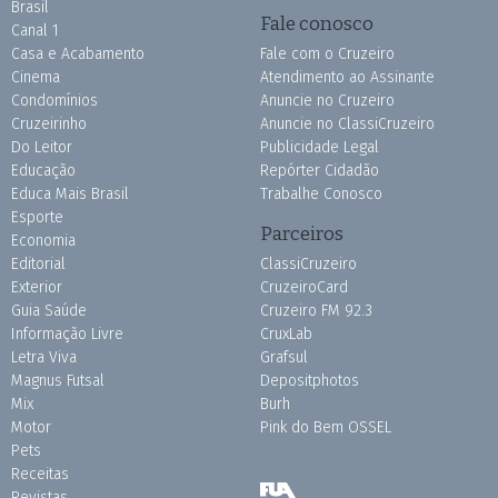
Brasil
Fale conosco
Canal 1
Casa e Acabamento
Fale com o Cruzeiro
Cinema
Atendimento ao Assinante
Condomínios
Anuncie no Cruzeiro
Cruzeirinho
Anuncie no ClassiCruzeiro
Do Leitor
Publicidade Legal
Educação
Repórter Cidadão
Educa Mais Brasil
Trabalhe Conosco
Esporte
Parceiros
Economia
Editorial
ClassiCruzeiro
Exterior
CruzeiroCard
Guia Saúde
Cruzeiro FM 92.3
Informação Livre
CruxLab
Letra Viva
Grafsul
Magnus Futsal
Depositphotos
Mix
Burh
Motor
Pink do Bem OSSEL
Pets
Receitas
Revistas