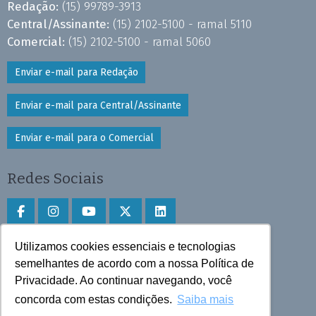
Redação:
(15) 99789-3913
Central/Assinante:
(15) 2102-5100 - ramal 5110
Comercial:
(15) 2102-5100 - ramal 5060
Enviar e-mail para Redação
Enviar e-mail para Central/Assinante
Enviar e-mail para o Comercial
Redes Sociais
Utilizamos cookies essenciais e tecnologias
Faça download do aplicativo
semelhantes de acordo com a nossa Política de
Privacidade. Ao continuar navegando, você
Play Store e App Store
concorda com estas condições.
Saiba mais