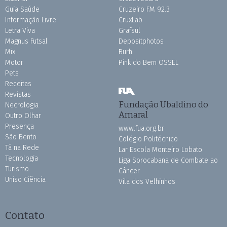
Guia Saúde
Cruzeiro FM 92.3
Informação Livre
CruxLab
Letra Viva
Grafsul
Magnus Futsal
Depositphotos
Mix
Burh
Motor
Pink do Bem OSSEL
Pets
Receitas
Revistas
Fundação Ubaldino do
Necrologia
Amaral
Outro Olhar
Presença
www.fua.org.br
São Bento
Colégio Politécnico
Tá na Rede
Lar Escola Monteiro Lobato
Tecnologia
Liga Sorocabana de Combate ao
Turismo
Câncer
Uniso Ciência
Vila dos Velhinhos
Contato