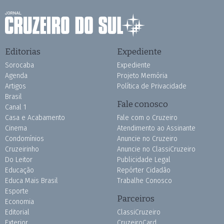
Editorias
Expediente
Sorocaba
Expediente
Agenda
Projeto Memória
Artigos
Política de Privacidade
Brasil
Fale conosco
Canal 1
Casa e Acabamento
Fale com o Cruzeiro
Cinema
Atendimento ao Assinante
Condomínios
Anuncie no Cruzeiro
Cruzeirinho
Anuncie no ClassiCruzeiro
Do Leitor
Publicidade Legal
Educação
Repórter Cidadão
Educa Mais Brasil
Trabalhe Conosco
Esporte
Parceiros
Economia
Editorial
ClassiCruzeiro
Exterior
CruzeiroCard