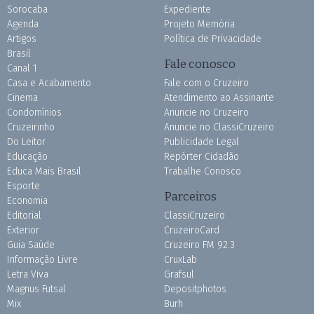
Sorocaba
Expediente
Agenda
Projeto Memória
Artigos
Política de Privacidade
Brasil
Fale conosco
Canal 1
Casa e Acabamento
Fale com o Cruzeiro
Cinema
Atendimento ao Assinante
Condomínios
Anuncie no Cruzeiro
Cruzeirinho
Anuncie no ClassiCruzeiro
Do Leitor
Publicidade Legal
Educação
Repórter Cidadão
Educa Mais Brasil
Trabalhe Conosco
Esporte
Parceiros
Economia
Editorial
ClassiCruzeiro
Exterior
CruzeiroCard
Guia Saúde
Cruzeiro FM 92.3
Informação Livre
CruxLab
Letra Viva
Grafsul
Magnus Futsal
Depositphotos
Mix
Burh