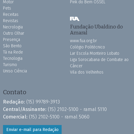
Motor
Pink do Bem OSSEL
Pets
Receitas
Revistas
Fundação Ubaldino do
Necrologia
Amaral
Outro Olhar
Presença
www.fua.org.br
São Bento
Colégio Politécnico
Tá na Rede
Lar Escola Monteiro Lobato
Tecnologia
Liga Sorocabana de Combate ao
Turismo
Câncer
Uniso Ciência
Vila dos Velhinhos
Contato
Redação:
(15) 99789-3913
Central/Assinante:
(15) 2102-5100 - ramal 5110
Comercial:
(15) 2102-5100 - ramal 5060
Enviar e-mail para Redação