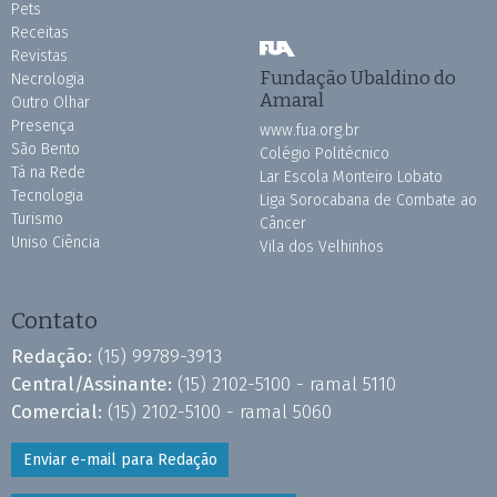
Pets
Receitas
Revistas
Fundação Ubaldino do
Necrologia
Amaral
Outro Olhar
Presença
www.fua.org.br
São Bento
Colégio Politécnico
Tá na Rede
Lar Escola Monteiro Lobato
Tecnologia
Liga Sorocabana de Combate ao
Turismo
Câncer
Uniso Ciência
Vila dos Velhinhos
Contato
Redação:
(15) 99789-3913
Central/Assinante:
(15) 2102-5100 - ramal 5110
Comercial:
(15) 2102-5100 - ramal 5060
Enviar e-mail para Redação