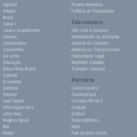
Agenda
Projeto Memória
Artigos
Política de Privacidade
Brasil
Fale conosco
Canal 1
Casa e Acabamento
Fale com o Cruzeiro
Cinema
Atendimento ao Assinante
Condomínios
Anuncie no Cruzeiro
Cruzeirinho
Anuncie no ClassiCruzeiro
Do Leitor
Publicidade Legal
Educação
Repórter Cidadão
Educa Mais Brasil
Trabalhe Conosco
Esporte
Parceiros
Economia
Editorial
ClassiCruzeiro
Exterior
CruzeiroCard
Guia Saúde
Cruzeiro FM 92.3
Informação Livre
CruxLab
Letra Viva
Grafsul
Magnus Futsal
Depositphotos
Mix
Burh
Motor
Pink do Bem OSSEL