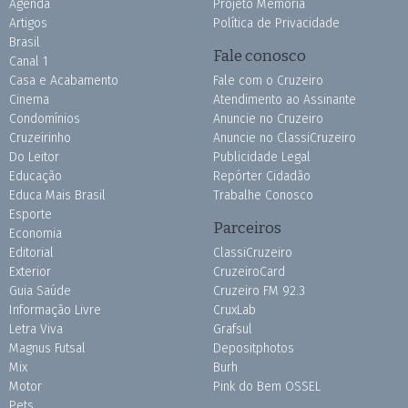
Agenda
Projeto Memória
Artigos
Política de Privacidade
Brasil
Fale conosco
Canal 1
Casa e Acabamento
Fale com o Cruzeiro
Cinema
Atendimento ao Assinante
Condomínios
Anuncie no Cruzeiro
Cruzeirinho
Anuncie no ClassiCruzeiro
Do Leitor
Publicidade Legal
Educação
Repórter Cidadão
Educa Mais Brasil
Trabalhe Conosco
Esporte
Parceiros
Economia
Editorial
ClassiCruzeiro
Exterior
CruzeiroCard
Guia Saúde
Cruzeiro FM 92.3
Informação Livre
CruxLab
Letra Viva
Grafsul
Magnus Futsal
Depositphotos
Mix
Burh
Motor
Pink do Bem OSSEL
Pets