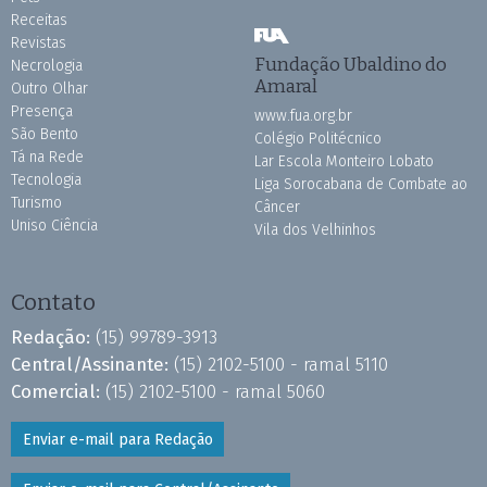
Receitas
Revistas
Fundação Ubaldino do
Necrologia
Amaral
Outro Olhar
Presença
www.fua.org.br
São Bento
Colégio Politécnico
Tá na Rede
Lar Escola Monteiro Lobato
Tecnologia
Liga Sorocabana de Combate ao
Turismo
Câncer
Uniso Ciência
Vila dos Velhinhos
Contato
Redação:
(15) 99789-3913
Central/Assinante:
(15) 2102-5100 - ramal 5110
Comercial:
(15) 2102-5100 - ramal 5060
Enviar e-mail para Redação