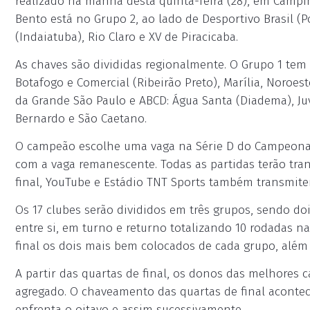
realizado na manhã desta quinta-feira (28), em Campin
Bento está no Grupo 2, ao lado de Desportivo Brasil (P
(Indaiatuba), Rio Claro e XV de Piracicaba.
As chaves são divididas regionalmente. O Grupo 1 tem 
Botafogo e Comercial (Ribeirão Preto), Marília, Noroes
da Grande São Paulo e ABCD: Água Santa (Diadema), Juv
Bernardo e São Caetano.
O campeão escolhe uma vaga na Série D do Campeonato 
com a vaga remanescente. Todas as partidas terão tran
final, YouTube e Estádio TNT Sports também transmit
Os 17 clubes serão divididos em três grupos, sendo do
entre si, em turno e returno totalizando 10 rodadas na
final os dois mais bem colocados de cada grupo, além 
A partir das quartas de final, os donos das melhore
agregado. O chaveamento das quartas de final aconte
enfrenta o oitavo e assim sucessivamente.