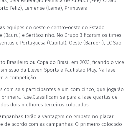
as, pela Federação Paulista de Futebol (FPF). O São
orto Feliz), Lemense (Leme), Primavera
as equipes do oeste e centro-oeste do Estado:
te (Bauru) e Sertãozinho. No Grupo 3 ficaram os times
entus e Portuguesa (Capital), Oeste (Barueri), EC São
Brasileiro ou Copa do Brasil em 2023, ficando o vice
smissão da Eleven Sports e Paulistão Play. Na fase
em a competição.
is com seis participantes e um com cinco, que jogarão
 primeira fase.Classificam-se para a fase quartas de
dos dois melhores terceiros colocados.
s campanhas terão a vantagem do empate no placar
ce de acordo com as campanhas. O primeiro colocado