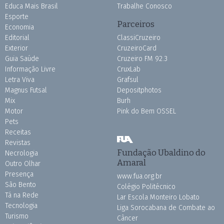
Educa Mais Brasil
Trabalhe Conosco
Esporte
Parceiros
Economia
Editorial
ClassiCruzeiro
Exterior
CruzeiroCard
Guia Saúde
Cruzeiro FM 92.3
Informação Livre
CruxLab
Letra Viva
Grafsul
Magnus Futsal
Depositphotos
Mix
Burh
Motor
Pink do Bem OSSEL
Pets
Receitas
Revistas
Fundação Ubaldino do
Necrologia
Amaral
Outro Olhar
Presença
www.fua.org.br
São Bento
Colégio Politécnico
Tá na Rede
Lar Escola Monteiro Lobato
Tecnologia
Liga Sorocabana de Combate ao
Turismo
Câncer