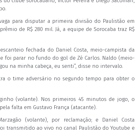
s do clube sorocabano, Victor Pereira e Diego Sacoman,
po.
aga para disputar a primeira divisão do Paulistão em
prêmio de R$ 280 mil. Já, a equipe de Sorocaba traz R$
escanteio fechada do Daniel Costa, meio-campista da
 e foi parar no fundo do gol de Zé Carlos. Naldo (meio-
gou na minha cabeça, eu senti”, disse no intervalo.
tra o time adversário no segundo tempo para obter o
ginho (volante). Nos primeiros 45 minutos de jogo, o
pela falta em Gustavo França (atacante).
Marzagão (volante), por reclamação; e Daniel Costa
 foi transmitido ao vivo no canal Paulistão do Youtube e