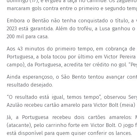
domingo (17), e ergueu a taça no Canindé. Os zagueiro
marcaram gols contra entre o primeiro e segundo tem
Embora o Bentão não tenha conquistado o título, a v
2023 está garantida. Além do troféu, a Lusa ganhou o 
200 mil para casa.
Aos 43 minutos do primeiro tempo, em cobrança de 
Portuguesa, a bola tocou por último em Victor Pereira
campo), da Portuguesa, acredita ter crédito no gol. “Pe
Ainda esperançoso, o São Bento tentou avançar con
resultado desejado.
“O resultado está igual, temos tempo”, observou Ser
Azulão recebeu cartão amarelo para Victor Bolt (meia) 
Já, a Portuguesa recebeu dois cartões amarelos: 
(atacante), pelo carrinho forte em Victor Bolt. O jogo
está disponível para quem quiser conferir os lances.