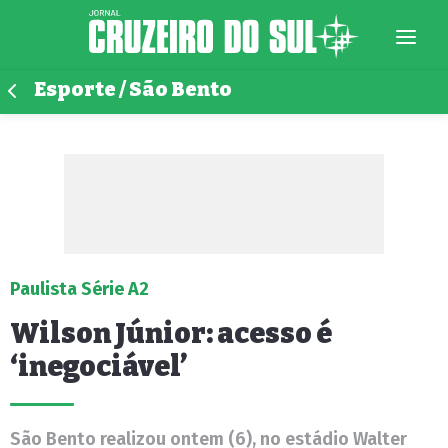
Esporte / São Bento
Paulista Série A2
Wilson Júnior: acesso é
‘inegociável’
São Bento realizou ontem (6), no estádio Walter