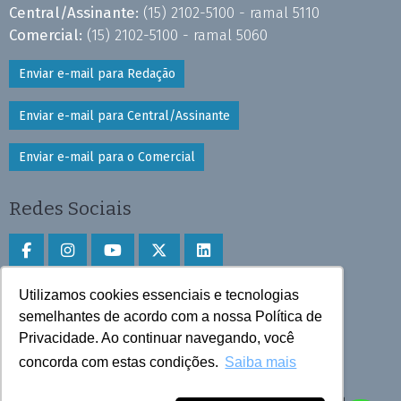
Central/Assinante:
(15) 2102-5100 - ramal 5110
Comercial:
(15) 2102-5100 - ramal 5060
Enviar e-mail para Redação
Enviar e-mail para Central/Assinante
Enviar e-mail para o Comercial
Redes Sociais
Utilizamos cookies essenciais e tecnologias
Faça download do aplicativo
semelhantes de acordo com a nossa Política de
Privacidade. Ao continuar navegando, você
Play Store e App Store
concorda com estas condições.
Saiba mais