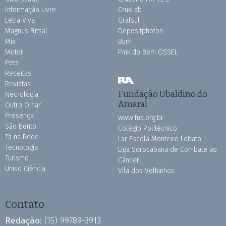
Informação Livre
CruxLab
Letra Viva
Grafsul
Magnus Futsal
Depositphotos
Mix
Burh
Motor
Pink do Bem OSSEL
Pets
Receitas
Revistas
Fundação Ubaldino do
Necrologia
Amaral
Outro Olhar
Presença
www.fua.org.br
São Bento
Colégio Politécnico
Tá na Rede
Lar Escola Monteiro Lobato
Tecnologia
Liga Sorocabana de Combate ao
Turismo
Câncer
Uniso Ciência
Vila dos Velhinhos
Contato
Redação:
(15) 99789-3913