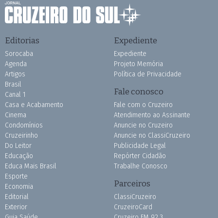
Editorias
Expediente
Sorocaba
Expediente
Agenda
Projeto Memória
Artigos
Política de Privacidade
Brasil
Fale conosco
Canal 1
Casa e Acabamento
Fale com o Cruzeiro
Cinema
Atendimento ao Assinante
Condomínios
Anuncie no Cruzeiro
Cruzeirinho
Anuncie no ClassiCruzeiro
Do Leitor
Publicidade Legal
Educação
Repórter Cidadão
Educa Mais Brasil
Trabalhe Conosco
Esporte
Parceiros
Economia
Editorial
ClassiCruzeiro
Exterior
CruzeiroCard
Guia Saúde
Cruzeiro FM 92.3