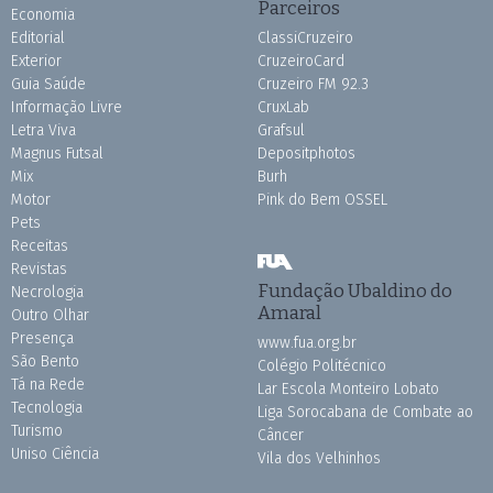
Parceiros
Economia
Editorial
ClassiCruzeiro
Exterior
CruzeiroCard
Guia Saúde
Cruzeiro FM 92.3
Informação Livre
CruxLab
Letra Viva
Grafsul
Magnus Futsal
Depositphotos
Mix
Burh
Motor
Pink do Bem OSSEL
Pets
Receitas
Revistas
Fundação Ubaldino do
Necrologia
Amaral
Outro Olhar
Presença
www.fua.org.br
São Bento
Colégio Politécnico
Tá na Rede
Lar Escola Monteiro Lobato
Tecnologia
Liga Sorocabana de Combate ao
Turismo
Câncer
Uniso Ciência
Vila dos Velhinhos