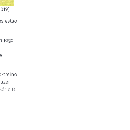
2019)
es estão
m jogo-
s
e
o-treino
fazer
érie B.