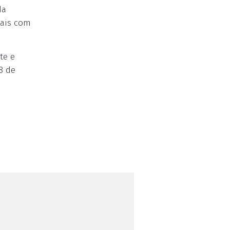
da
mais com
te e
8 de