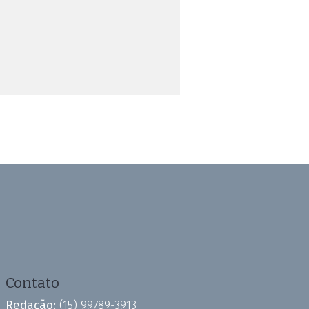
Contato
Redação:
(15) 99789-3913