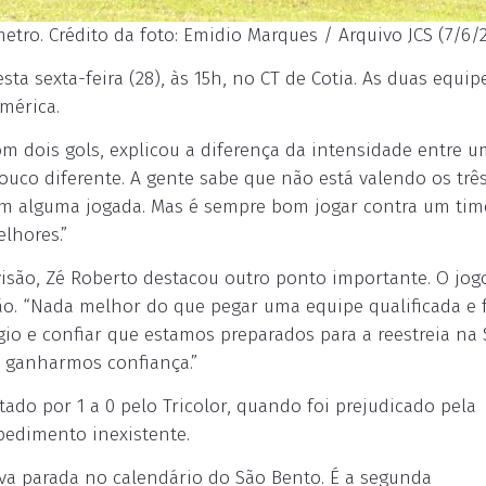
tro. Crédito da foto: Emidio Marques / Arquivo JCS (7/6/
ta sexta-feira (28), às 15h, no CT de Cotia. As duas equip
mérica.
om dois gols, explicou a diferença da intensidade entre u
pouco diferente. A gente sabe que não está valendo os trê
 em alguma jogada. Mas é sempre bom jogar contra um tim
lhores.”
isão, Zé Roberto destacou outro ponto importante. O jog
ão. “Nada melhor do que pegar uma equipe qualificada e 
 e confiar que estamos preparados para a reestreia na S
 ganharmos confiança.”
ado por 1 a 0 pelo Tricolor, quando foi prejudicado pela
edimento inexistente.
va parada no calendário do São Bento. É a segunda