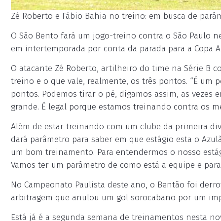
Zé Roberto e Fábio Bahia no treino: em busca de parâme
O São Bento fará um jogo-treino contra o São Paulo nes
em intertemporada por conta da parada para a Copa A
O atacante Zé Roberto, artilheiro do time na Série B c
treino e o que vale, realmente, os três pontos. “É um 
pontos. Podemos tirar o pé, digamos assim, as vezes
grande. É legal porque estamos treinando contra os me
Além de estar treinando com um clube da primeira div
dará parâmetro para saber em que estágio esta o Azul
um bom treinamento. Para entendermos o nosso estágio
Vamos ter um parâmetro de como está a equipe e para
No Campeonato Paulista deste ano, o Bentão foi derrot
arbitragem que anulou um gol sorocabano por um imp
Está já é a segunda semana de treinamentos nesta no