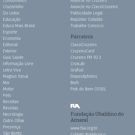
Condomínios
Anuncie no Cruzeiro
Cruzeirinho
Anuncie no ClassiCruzeiro
Do Leitor
Publicidade Legal
Educação
Repórter Cidadão
Educa Mais Brasil
Trabalhe Conosco
Esporte
Parceiros
Economia
Editorial
ClassiCruzeiro
Exterior
CruzeiroCard
Guia Saúde
Cruzeiro FM 92.3
Informação Livre
CruxLab
Letra Viva
Grafsul
Magnus Futsal
Depositphotos
Mix
Burh
Motor
Pink do Bem OSSEL
Pets
Receitas
Revistas
Fundação Ubaldino do
Necrologia
Amaral
Outro Olhar
Presença
www.fua.org.br
São Bento
Colégio Politécnico