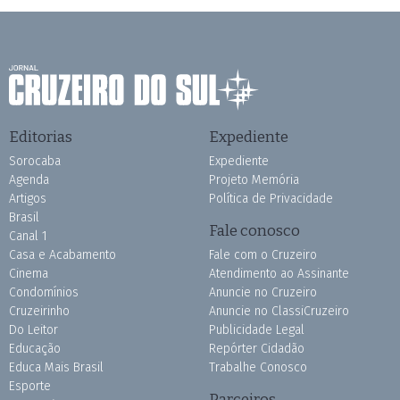
Editorias
Expediente
Sorocaba
Expediente
Agenda
Projeto Memória
Artigos
Política de Privacidade
Brasil
Fale conosco
Canal 1
Casa e Acabamento
Fale com o Cruzeiro
Cinema
Atendimento ao Assinante
Condomínios
Anuncie no Cruzeiro
Cruzeirinho
Anuncie no ClassiCruzeiro
Do Leitor
Publicidade Legal
Educação
Repórter Cidadão
Educa Mais Brasil
Trabalhe Conosco
Esporte
Parceiros