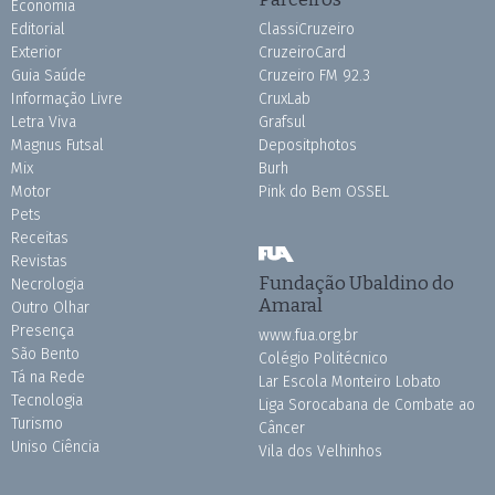
Economia
Editorial
ClassiCruzeiro
Exterior
CruzeiroCard
Guia Saúde
Cruzeiro FM 92.3
Informação Livre
CruxLab
Letra Viva
Grafsul
Magnus Futsal
Depositphotos
Mix
Burh
Motor
Pink do Bem OSSEL
Pets
Receitas
Revistas
Fundação Ubaldino do
Necrologia
Amaral
Outro Olhar
Presença
www.fua.org.br
São Bento
Colégio Politécnico
Tá na Rede
Lar Escola Monteiro Lobato
Tecnologia
Liga Sorocabana de Combate ao
Turismo
Câncer
Uniso Ciência
Vila dos Velhinhos