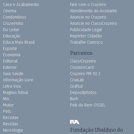
Casa e Acabamento
Fale com o Cruzeiro
Cinema
Atendimento ao Assinante
Condomínios
Anuncie no Cruzeiro
Cruzeirinho
Anuncie no ClassiCruzeiro
Do Leitor
Publicidade Legal
Educação
Repórter Cidadão
Educa Mais Brasil
Trabalhe Conosco
Esporte
Parceiros
Economia
Editorial
ClassiCruzeiro
Exterior
CruzeiroCard
Guia Saúde
Cruzeiro FM 92.3
Informação Livre
CruxLab
Letra Viva
Grafsul
Magnus Futsal
Depositphotos
Mix
Burh
Motor
Pink do Bem OSSEL
Pets
Receitas
Revistas
Fundação Ubaldino do
Necrologia