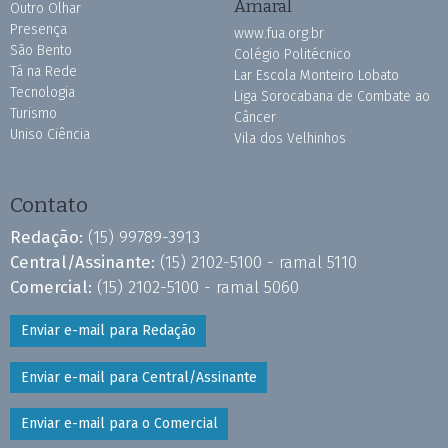
Amaral
Outro Olhar
Presença
www.fua.org.br
São Bento
Colégio Politécnico
Tá na Rede
Lar Escola Monteiro Lobato
Tecnologia
Liga Sorocabana de Combate ao
Turismo
Câncer
Uniso Ciência
Vila dos Velhinhos
Contato
Redação:
(15) 99789-3913
Central/Assinante:
(15) 2102-5100 - ramal 5110
Comercial:
(15) 2102-5100 - ramal 5060
Enviar e-mail para Redação
Enviar e-mail para Central/Assinante
Enviar e-mail para o Comercial