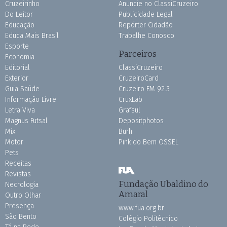
Cruzeirinho
Anuncie no ClassiCruzeiro
Do Leitor
Publicidade Legal
Educação
Repórter Cidadão
Educa Mais Brasil
Trabalhe Conosco
Esporte
Parceiros
Economia
Editorial
ClassiCruzeiro
Exterior
CruzeiroCard
Guia Saúde
Cruzeiro FM 92.3
Informação Livre
CruxLab
Letra Viva
Grafsul
Magnus Futsal
Depositphotos
Mix
Burh
Motor
Pink do Bem OSSEL
Pets
Receitas
Revistas
Fundação Ubaldino do
Necrologia
Amaral
Outro Olhar
Presença
www.fua.org.br
São Bento
Colégio Politécnico