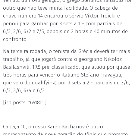
Tenista da nova geração, o grego Stefanos Tsitsipas foi
outro que não teve muita facilidade. O cabeça de
chave número 14 encarou o sérvio Viktor Troicki e
penou para ganhar por 3 sets a 1 - com parciais de
6/3, 2/6, 6/2 e 7/5, depois de 2 horas e 40 minutos de
confronto.
Na terceira rodada, o tenista da Grécia deverá ter mais
trabalho, já que jogará contra o georgiano Nikoloz
Basilashvili, 19.º pré-classificado, que atuou por quase
três horas para vencer o italiano Stefano Travaglia,
que veio do qualifying, por 3 sets a 2 - parciais de 3/6,
6/3, 3/6, 6/4 e 6/3.
[irp posts="65181" ]
Cabeça 10, o russo Karen Kachanov é outro
representante da nova geração do tênis que promete