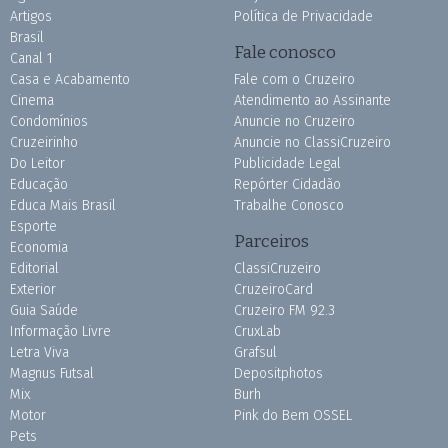
Artigos
Política de Privacidade
Brasil
Fale conosco
Canal 1
Casa e Acabamento
Fale com o Cruzeiro
Cinema
Atendimento ao Assinante
Condomínios
Anuncie no Cruzeiro
Cruzeirinho
Anuncie no ClassiCruzeiro
Do Leitor
Publicidade Legal
Educação
Repórter Cidadão
Educa Mais Brasil
Trabalhe Conosco
Esporte
Parceiros
Economia
Editorial
ClassiCruzeiro
Exterior
CruzeiroCard
Guia Saúde
Cruzeiro FM 92.3
Informação Livre
CruxLab
Letra Viva
Grafsul
Magnus Futsal
Depositphotos
Mix
Burh
Motor
Pink do Bem OSSEL
Pets