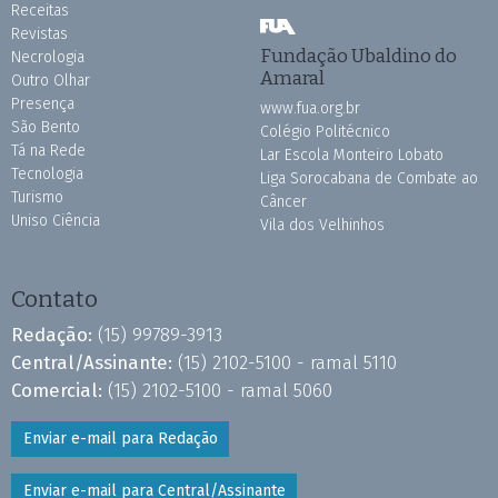
Receitas
Revistas
Fundação Ubaldino do
Necrologia
Amaral
Outro Olhar
Presença
www.fua.org.br
São Bento
Colégio Politécnico
Tá na Rede
Lar Escola Monteiro Lobato
Tecnologia
Liga Sorocabana de Combate ao
Turismo
Câncer
Uniso Ciência
Vila dos Velhinhos
Contato
Redação:
(15) 99789-3913
Central/Assinante:
(15) 2102-5100 - ramal 5110
Comercial:
(15) 2102-5100 - ramal 5060
Enviar e-mail para Redação
Enviar e-mail para Central/Assinante