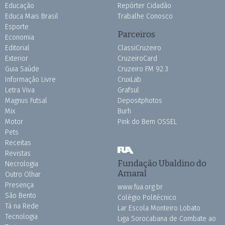
Educação
Repórter Cidadão
Educa Mais Brasil
Trabalhe Conosco
Esporte
Parceiros
Economia
Editorial
ClassiCruzeiro
Exterior
CruzeiroCard
Guia Saúde
Cruzeiro FM 92.3
Informação Livre
CruxLab
Letra Viva
Grafsul
Magnus Futsal
Depositphotos
Mix
Burh
Motor
Pink do Bem OSSEL
Pets
Receitas
Revistas
Fundação Ubaldino do
Necrologia
Amaral
Outro Olhar
Presença
www.fua.org.br
São Bento
Colégio Politécnico
Tá na Rede
Lar Escola Monteiro Lobato
Tecnologia
Liga Sorocabana de Combate ao