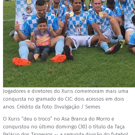
Jogadores e diretores do Xuris comemoram mais uma
conquista no gramado do CIC: dois acessos em dois
anos. Crédito da foto: Divulgação / Semes
O Xuris “deu o troco” no Asa Branca do Morro e
conquistou no último domingo (30) o título da Taça
Palácio dos Tropeiros -- a segunda divisão do futebol