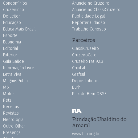
Condomínios
Anuncie no Cruzeiro
Cruzeirinho
Anuncie no ClassiCruzeiro
Do Leitor
Publicidade Legal
Educação
Repórter Cidadão
Educa Mais Brasil
Trabalhe Conosco
Esporte
Parceiros
Economia
Editorial
ClassiCruzeiro
Exterior
CruzeiroCard
Guia Saúde
Cruzeiro FM 92.3
Informação Livre
CruxLab
Letra Viva
Grafsul
Magnus Futsal
Depositphotos
Mix
Burh
Motor
Pink do Bem OSSEL
Pets
Receitas
Revistas
Fundação Ubaldino do
Necrologia
Amaral
Outro Olhar
Presença
www.fua.org.br