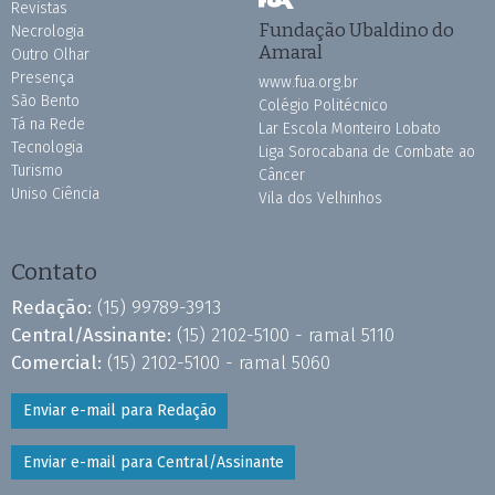
Revistas
Fundação Ubaldino do
Necrologia
Amaral
Outro Olhar
Presença
www.fua.org.br
São Bento
Colégio Politécnico
Tá na Rede
Lar Escola Monteiro Lobato
Tecnologia
Liga Sorocabana de Combate ao
Turismo
Câncer
Uniso Ciência
Vila dos Velhinhos
Contato
Redação:
(15) 99789-3913
Central/Assinante:
(15) 2102-5100 - ramal 5110
Comercial:
(15) 2102-5100 - ramal 5060
Enviar e-mail para Redação
Enviar e-mail para Central/Assinante