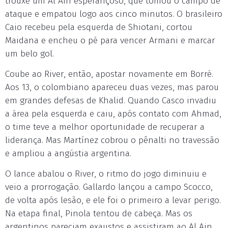
trouxe um Al Ain esperançoso, que tomou o campo de
ataque e empatou logo aos cinco minutos. O brasileiro
Caio recebeu pela esquerda de Shiotani, cortou
Maidana e encheu o pé para vencer Armani e marcar
um belo gol.
Coube ao River, então, apostar novamente em Borré.
Aos 13, o colombiano apareceu duas vezes, mas parou
em grandes defesas de Khalid. Quando Casco invadiu
a área pela esquerda e caiu, após contato com Ahmad,
o time teve a melhor oportunidade de recuperar a
liderança. Mas Martínez cobrou o pênalti no travessão
e ampliou a angústia argentina.
O lance abalou o River, o ritmo do jogo diminuiu e
veio a prorrogação. Gallardo lançou a campo Scocco,
de volta após lesão, e ele foi o primeiro a levar perigo.
Na etapa final, Pinola tentou de cabeça. Mas os
argentinos pareciam exaustos e assistiram ao Al Ain