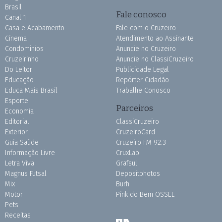
Brasil
Fale conosco
Canal 1
Casa e Acabamento
Fale com o Cruzeiro
Cinema
Atendimento ao Assinante
Condomínios
Anuncie no Cruzeiro
Cruzeirinho
Anuncie no ClassiCruzeiro
Do Leitor
Publicidade Legal
Educação
Repórter Cidadão
Educa Mais Brasil
Trabalhe Conosco
Esporte
Parceiros
Economia
Editorial
ClassiCruzeiro
Exterior
CruzeiroCard
Guia Saúde
Cruzeiro FM 92.3
Informação Livre
CruxLab
Letra Viva
Grafsul
Magnus Futsal
Depositphotos
Mix
Burh
Motor
Pink do Bem OSSEL
Pets
Receitas