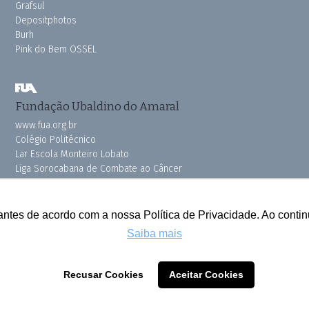
Grafsul
Depositphotos
Burh
Pink do Bem OSSEL
Fundação Ubaldino do Amaral
www.fua.org.br
Colégio Politécnico
Lar Escola Monteiro Lobato
Liga Sorocabana de Combate ao Câncer
Vila dos Velhinhos
antes de acordo com a nossa Política de Privacidade. Ao cont
Saiba mais
Todos os direitos reservados © 2025 Cruzeiro do Sul
Recusar Cookies
Aceitar Cookies