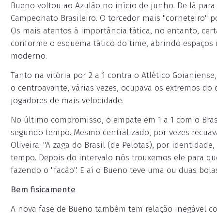
Bueno voltou ao Azulão no início de junho. De lá para
Campeonato Brasileiro. O torcedor mais "corneteiro" p
Os mais atentos à importância tática, no entanto, ce
conforme o esquema tático do time, abrindo espaços no
moderno.
Tanto na vitória por 2 a 1 contra o Atlético Goianiense
o centroavante, várias vezes, ocupava os extremos do
jogadores de mais velocidade.
No último compromisso, o empate em 1 a 1 com o Bras
segundo tempo. Mesmo centralizado, por vezes recuav
Oliveira. "A zaga do Brasil (de Pelotas), por identida
tempo. Depois do intervalo nós trouxemos ele para qu
fazendo o "facão". E aí o Bueno teve uma ou duas bolas
Bem fisicamente
A nova fase de Bueno também tem relação inegável com