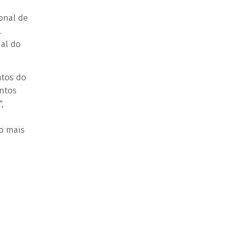
onal de
.
ual do
ntos do
entos
,
do mais