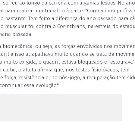
o, sofreu ao longo da carreira com algumas lesões. No ano
l para realizar um trabalho à parte. "Conheci um profissi
o bastante. Tem feito a diferença do ano passado para cá
o muscular foi contra o Corinthians, na estreia do estad
emana passada.
 a biomecânica, ou seja, as forças envolvidas nos movime
dril e isso atrapalhava muito quando se trata de movim
 muito exigida, o quadril estava bloqueado e "estourava""
clube, o atleta afirma que, nos testes fisiológicos, tem
força, resistência e, no pós-jogo, a recuperação tem si
 continuar essa evolução."