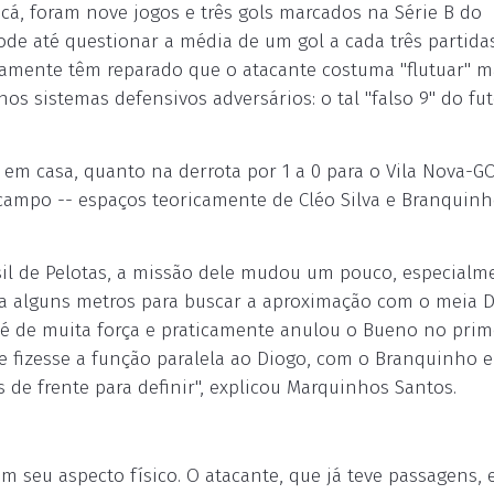
 cá, foram nove jogos e três gols marcados na Série B do
ode até questionar a média de um gol a cada três partidas
rtamente têm reparado que o atacante costuma "flutuar" m
s sistemas defensivos adversários: o tal "falso 9" do fu
, em casa, quanto na derrota por 1 a 0 para o Vila Nova-GO
 campo -- espaços teoricamente de Cléo Silva e Branquinh
il de Pelotas, a missão dele mudou um pouco, especialm
a alguns metros para buscar a aproximação com o meia 
de, é de muita força e praticamente anulou o Bueno no prim
e fizesse a função paralela ao Diogo, com o Branquinho e
 de frente para definir", explicou Marquinhos Santos.
 seu aspecto físico. O atacante, que já teve passagens, 