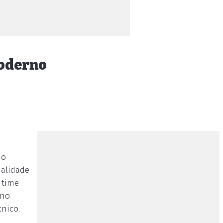
moderno
 o
ialidade
 time
 no
nico.