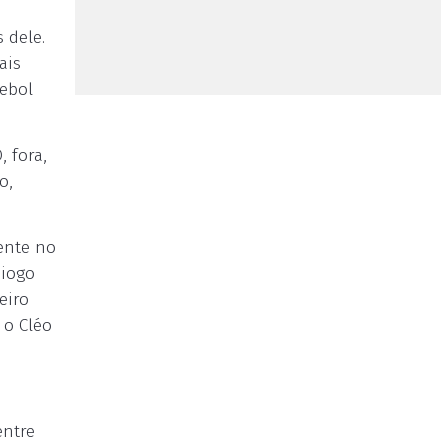
 dele.
ais
tebol
, fora,
o,
ente no
Diogo
eiro
 o Cléo
entre