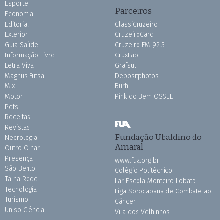
Esporte
Parceiros
Economia
Editorial
ClassiCruzeiro
Exterior
CruzeiroCard
Guia Saúde
Cruzeiro FM 92.3
Informação Livre
CruxLab
Letra Viva
Grafsul
Magnus Futsal
Depositphotos
Mix
Burh
Motor
Pink do Bem OSSEL
Pets
Receitas
Revistas
Fundação Ubaldino do
Necrologia
Amaral
Outro Olhar
Presença
www.fua.org.br
São Bento
Colégio Politécnico
Tá na Rede
Lar Escola Monteiro Lobato
Tecnologia
Liga Sorocabana de Combate ao
Turismo
Câncer
Uniso Ciência
Vila dos Velhinhos