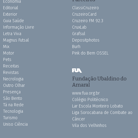
Economia
Editorial
ClassiCruzeiro
Exterior
CruzeiroCard
Guia Saúde
Cruzeiro FM 92.3
Informação Livre
CruxLab
Letra Viva
Grafsul
Magnus Futsal
Depositphotos
Mix
Burh
Motor
Pink do Bem OSSEL
Pets
Receitas
Revistas
Fundação Ubaldino do
Necrologia
Amaral
Outro Olhar
Presença
www.fua.org.br
São Bento
Colégio Politécnico
Tá na Rede
Lar Escola Monteiro Lobato
Tecnologia
Liga Sorocabana de Combate ao
Turismo
Câncer
Uniso Ciência
Vila dos Velhinhos