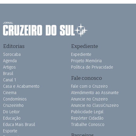
Editorias
Expediente
Sorocaba
Expediente
Agenda
Projeto Memória
Artigos
Política de Privacidade
Brasil
Fale conosco
Canal 1
Casa e Acabamento
Fale com o Cruzeiro
Cinema
Atendimento ao Assinante
Condomínios
Anuncie no Cruzeiro
Cruzeirinho
Anuncie no ClassiCruzeiro
Do Leitor
Publicidade Legal
Educação
Repórter Cidadão
Educa Mais Brasil
Trabalhe Conosco
Esporte
Parceiros