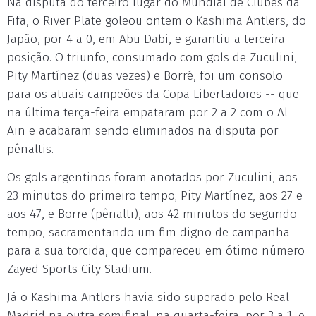
Na disputa do terceiro lugar do Mundial de Clubes da
Fifa, o River Plate goleou ontem o Kashima Antlers, do
Japão, por 4 a 0, em Abu Dabi, e garantiu a terceira
posição. O triunfo, consumado com gols de Zuculini,
Pity Martínez (duas vezes) e Borré, foi um consolo
para os atuais campeões da Copa Libertadores -- que
na última terça-feira empataram por 2 a 2 com o Al
Ain e acabaram sendo eliminados na disputa por
pênaltis.
Os gols argentinos foram anotados por Zuculini, aos
23 minutos do primeiro tempo; Pity Martínez, aos 27 e
aos 47, e Borre (pênalti), aos 42 minutos do segundo
tempo, sacramentando um fim digno de campanha
para a sua torcida, que compareceu em ótimo número
Zayed Sports City Stadium.
Já o Kashima Antlers havia sido superado pelo Real
Madrid na outra semifinal, na quarta-feira, por 3 a 1, e