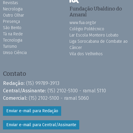
Revistas
Fundação Ubaldino do
Necrologia
Amaral
Outro Olhar
Presença
www.fua.org.br
São Bento
Colégio Politécnico
Tá na Rede
Lar Escola Monteiro Lobato
Tecnologia
Liga Sorocabana de Combate ao
Turismo
Câncer
Uniso Ciência
Vila dos Velhinhos
Contato
Redação:
(15) 99789-3913
Central/Assinante:
(15) 2102-5100 - ramal 5110
Comercial:
(15) 2102-5100 - ramal 5060
Enviar e-mail para Redação
Enviar e-mail para Central/Assinante