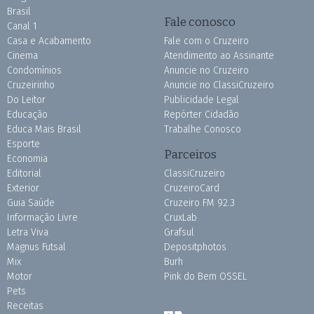
Brasil
Fale conosco
Canal 1
Casa e Acabamento
Fale com o Cruzeiro
Cinema
Atendimento ao Assinante
Condomínios
Anuncie no Cruzeiro
Cruzeirinho
Anuncie no ClassiCruzeiro
Do Leitor
Publicidade Legal
Educação
Repórter Cidadão
Educa Mais Brasil
Trabalhe Conosco
Esporte
Parceiros
Economia
Editorial
ClassiCruzeiro
Exterior
CruzeiroCard
Guia Saúde
Cruzeiro FM 92.3
Informação Livre
CruxLab
Letra Viva
Grafsul
Magnus Futsal
Depositphotos
Mix
Burh
Motor
Pink do Bem OSSEL
Pets
Receitas