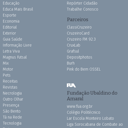
Educação
Repórter Cidadão
Educa Mais Brasil
Trabalhe Conosco
Esporte
Parceiros
Economia
Editorial
ClassiCruzeiro
Exterior
CruzeiroCard
Guia Saúde
Cruzeiro FM 92.3
Informação Livre
CruxLab
Letra Viva
Grafsul
Magnus Futsal
Depositphotos
Mix
Burh
Motor
Pink do Bem OSSEL
Pets
Receitas
Revistas
Fundação Ubaldino do
Necrologia
Amaral
Outro Olhar
Presença
www.fua.org.br
São Bento
Colégio Politécnico
Tá na Rede
Lar Escola Monteiro Lobato
Tecnologia
Liga Sorocabana de Combate ao