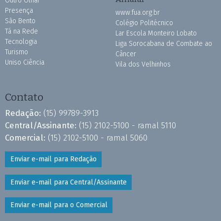
Outro Olhar
Presença
www.fua.org.br
São Bento
Colégio Politécnico
Tá na Rede
Lar Escola Monteiro Lobato
Tecnologia
Liga Sorocabana de Combate ao
Turismo
Câncer
Uniso Ciência
Vila dos Velhinhos
Contato
Redação:
(15) 99789-3913
Central/Assinante:
(15) 2102-5100 - ramal 5110
Comercial:
(15) 2102-5100 - ramal 5060
Enviar e-mail para Redação
Enviar e-mail para Central/Assinante
Enviar e-mail para o Comercial