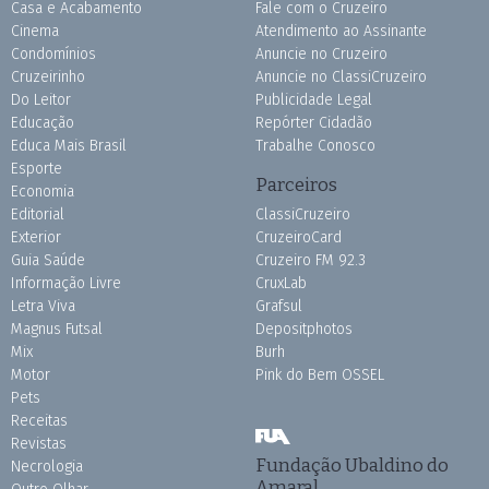
Casa e Acabamento
Fale com o Cruzeiro
Cinema
Atendimento ao Assinante
Condomínios
Anuncie no Cruzeiro
Cruzeirinho
Anuncie no ClassiCruzeiro
Do Leitor
Publicidade Legal
Educação
Repórter Cidadão
Educa Mais Brasil
Trabalhe Conosco
Esporte
Parceiros
Economia
Editorial
ClassiCruzeiro
Exterior
CruzeiroCard
Guia Saúde
Cruzeiro FM 92.3
Informação Livre
CruxLab
Letra Viva
Grafsul
Magnus Futsal
Depositphotos
Mix
Burh
Motor
Pink do Bem OSSEL
Pets
Receitas
Revistas
Fundação Ubaldino do
Necrologia
Amaral