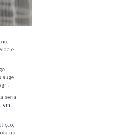
ano,
aldo e
ogo
o auge
gri.
a seria
s, em
tição,
rota na