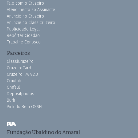
Fale com o Cruzeiro
Atendimento ao Assinante
Anuncie no Cruzeiro
Anuncie no ClassiCruzeiro
Publicidade Legal
Repórter Cidadão
Trabalhe Conosco
Parceiros
ClassiCruzeiro
CruzeiroCard
Cruzeiro FM 92.3
CruxLab
Grafsul
Depositphotos
Burh
Pink do Bem OSSEL
Fundação Ubaldino do Amaral