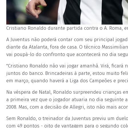
Cristiano Ronaldo durante partida contra o A. Roma, 
A Juventus não poderá contar com seu principal jogad
diante da Atalanta, fora de casa. O técnico Massimilia
vai poupá-lo do confronto que acontecerá no dia segui
"Cristiano Ronaldo não vai jogar amanhã. Virá, ficará 
juntos do banco. Brincadeiras à parte, estou muito fe
em março, quando haverá a Liga dos Campeões e precisa
Na véspera de Natal, Ronaldo surpreendeu crianças em 
a primeira vez que o jogador atuaria no dia seguinte a
2008. Mas, com a decisão de Allegri, isto não mais acon
Sem Ronaldo, o treinador da Juventus previu um duelo
com 49 pontos - oito de vantagem para o segundo colo