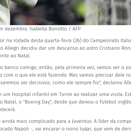
em dezembro. Isabella Bonotto / AFP
or na rodada desta quarta-feira (26) do Campeonato Itali
no Allegri decidiu dar um descanso ao astro Cristiano Ron
nte ao Natal.
no banco comigo, então, pela primeira vez, vamos ver o j
liz com o que ele está fazendo. Mas vamos precisar dele n
remos ser decisivos, como ele sempre foi", declarou Alle
um hospital infantil em Turim ao realizar uma visita. Est
o Natal, o "Boxing Day", desde que deixou o futebol inglê
tecerá.
 ainda mais complicado para a Juventus. A líder da compe
cado Napoli -, vai encarar o nono lugar, que vem de der