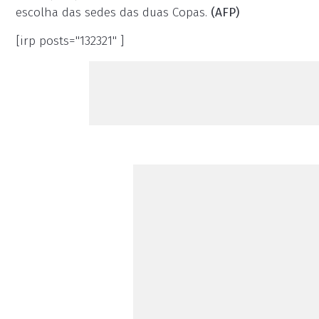
escolha das sedes das duas Copas.
(AFP)
[irp posts="132321" ]