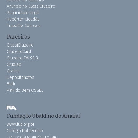
Anuncie no ClassiCruzeiro
Publicidade Legal
Repórter Cidadão
Trabalhe Conosco
Parceiros
ClassiCruzeiro
CruzeiroCard
Cruzeiro FM 92.3
CruxLab
Grafsul
Depositphotos
Burh
Pink do Bem OSSEL
Fundação Ubaldino do Amaral
www.fua.org.br
Colégio Politécnico
Lar Escola Monteiro Lobato