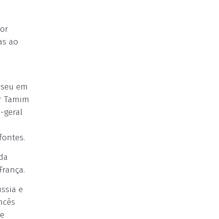
por
as ao
liseu em
ar Tamim
-geral
fontes.
da
França.
ssia e
ncês
de