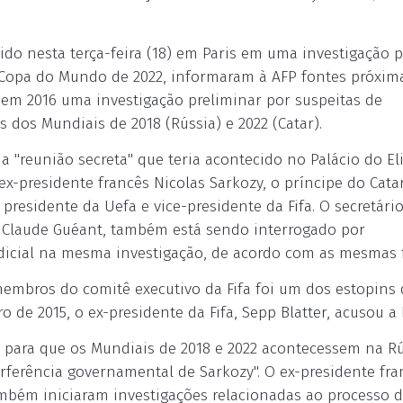
etido nesta terça-feira (18) em Paris em uma investigação 
 Copa do Mundo de 2022, informaram à AFP fontes próxim
 em 2016 uma investigação preliminar por suspeitas de
 dos Mundiais de 2018 (Rússia) e 2022 (Catar).
ma "reunião secreta" que teria acontecido no Palácio do E
ex-presidente francês Nicolas Sarkozy, o príncipe do Cat
presidente da Uefa e vice-presidente da Fifa. O secretário
y, Claude Guéant, também está sendo interrogado por
udicial na mesma investigação, de acordo com as mesmas 
embros do comitê executivo da Fifa foi um dos estopins 
 de 2015, o ex-presidente da Fifa, Sepp Blatter, acusou a 
 para que os Mundiais de 2018 e 2022 acontecessem na Rú
rferência governamental de Sarkozy". O ex-presidente fra
mbém iniciaram investigações relacionadas ao processo 