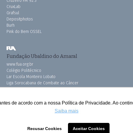
Cruzeiro FM 92.3
CruxLab
Grafsul
Depositphotos
Burh
Pink do Bem OSSEL
Fundação Ubaldino do Amaral
www.fua.org.br
Colégio Politécnico
Lar Escola Monteiro Lobato
Liga Sorocabana de Combate ao Câncer
Vila dos Velhinhos
antes de acordo com a nossa Política de Privacidade. Ao cont
Saiba mais
Todos os direitos reservados © 2025 Cruzeiro do Sul
Recusar Cookies
Aceitar Cookies