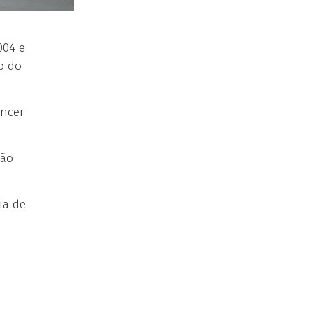
004 e
o do
encer
não
ia de