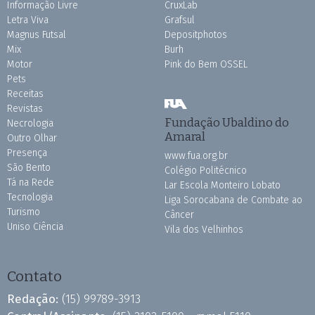
Informação Livre
CruxLab
Letra Viva
Grafsul
Magnus Futsal
Depositphotos
Mix
Burh
Motor
Pink do Bem OSSEL
Pets
Receitas
Revistas
Fundação Ubaldino do
Necrologia
Amaral
Outro Olhar
Presença
www.fua.org.br
São Bento
Colégio Politécnico
Tá na Rede
Lar Escola Monteiro Lobato
Tecnologia
Liga Sorocabana de Combate ao
Turismo
Câncer
Uniso Ciência
Vila dos Velhinhos
Contato
Redação:
(15) 99789-3913