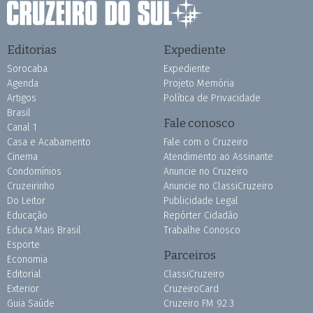
Editorias
Expediente
Sorocaba
Expediente
Agenda
Projeto Memória
Artigos
Política de Privacidade
Brasil
Fale conosco
Canal 1
Casa e Acabamento
Fale com o Cruzeiro
Cinema
Atendimento ao Assinante
Condomínios
Anuncie no Cruzeiro
Cruzeirinho
Anuncie no ClassiCruzeiro
Do Leitor
Publicidade Legal
Educação
Repórter Cidadão
Educa Mais Brasil
Trabalhe Conosco
Esporte
Parceiros
Economia
Editorial
ClassiCruzeiro
Exterior
CruzeiroCard
Guia Saúde
Cruzeiro FM 92.3