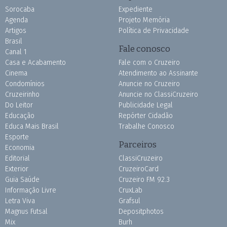
Sorocaba
Expediente
Agenda
Projeto Memória
Artigos
Política de Privacidade
Brasil
Fale conosco
Canal 1
Casa e Acabamento
Fale com o Cruzeiro
Cinema
Atendimento ao Assinante
Condomínios
Anuncie no Cruzeiro
Cruzeirinho
Anuncie no ClassiCruzeiro
Do Leitor
Publicidade Legal
Educação
Repórter Cidadão
Educa Mais Brasil
Trabalhe Conosco
Esporte
Parceiros
Economia
Editorial
ClassiCruzeiro
Exterior
CruzeiroCard
Guia Saúde
Cruzeiro FM 92.3
Informação Livre
CruxLab
Letra Viva
Grafsul
Magnus Futsal
Depositphotos
Mix
Burh