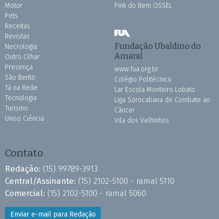
Motor
Pink do Bem OSSEL
Pets
Receitas
Revistas
Fundação Ubaldino do
Necrologia
Amaral
Outro Olhar
Presença
www.fua.org.br
São Bento
Colégio Politécnico
Tá na Rede
Lar Escola Monteiro Lobato
Tecnologia
Liga Sorocabana de Combate ao
Turismo
Câncer
Uniso Ciência
Vila dos Velhinhos
Contato
Redação:
(15) 99789-3913
Central/Assinante:
(15) 2102-5100 - ramal 5110
Comercial:
(15) 2102-5100 - ramal 5060
Enviar e-mail para Redação