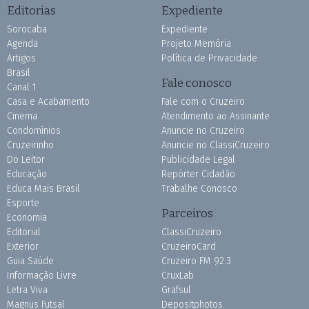
Editorias
Expediente
Sorocaba
Expediente
Agenda
Projeto Memória
Artigos
Política de Privacidade
Brasil
Fale conosco
Canal 1
Casa e Acabamento
Fale com o Cruzeiro
Cinema
Atendimento ao Assinante
Condomínios
Anuncie no Cruzeiro
Cruzeirinho
Anuncie no ClassiCruzeiro
Do Leitor
Publicidade Legal
Educação
Repórter Cidadão
Educa Mais Brasil
Trabalhe Conosco
Esporte
Parceiros
Economia
Editorial
ClassiCruzeiro
Exterior
CruzeiroCard
Guia Saúde
Cruzeiro FM 92.3
Informação Livre
CruxLab
Letra Viva
Grafsul
Magnus Futsal
Depositphotos