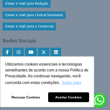
Enviar e-mail para Redação
Enviar e-mail para Central/Assinante
Enviar e-mail para o Comercial
Redes Sociais
Utilizamos cookies essenciais e tecnologias
Faça download do aplicativo
semelhantes de acordo com a nossa Política de
Privacidade. Ao continuar navegando, você
Play Store e App Store
concorda com estas condições.
Saiba mais
Todos os direitos reservados © 2025 Cruzeiro do Sul
Recusar Cookies
Aceitar Cookies