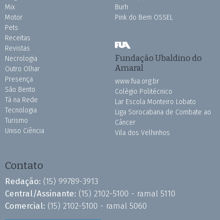
Mix
Burh
Motor
Pink do Bem OSSEL
Pets
Receitas
Revistas
Fundação Ubaldino do
Necrologia
Amaral
Outro Olhar
Presença
www.fua.org.br
São Bento
Colégio Politécnico
Tá na Rede
Lar Escola Monteiro Lobato
Tecnologia
Liga Sorocabana de Combate ao
Turismo
Câncer
Uniso Ciência
Vila dos Velhinhos
Contato
Redação:
(15) 99789-3913
Central/Assinante:
(15) 2102-5100 - ramal 5110
Comercial:
(15) 2102-5100 - ramal 5060