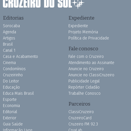
Editorias
Expediente
Sorocaba
Expediente
Agenda
Projeto Memória
Artigos
Política de Privacidade
Brasil
Fale conosco
Canal 1
Casa e Acabamento
Fale com o Cruzeiro
Cinema
Atendimento ao Assinante
Condomínios
Anuncie no Cruzeiro
Cruzeirinho
Anuncie no ClassiCruzeiro
Do Leitor
Publicidade Legal
Educação
Repórter Cidadão
Educa Mais Brasil
Trabalhe Conosco
Esporte
Parceiros
Economia
Editorial
ClassiCruzeiro
Exterior
CruzeiroCard
Guia Saúde
Cruzeiro FM 92.3
Informação Livre
CruxLab