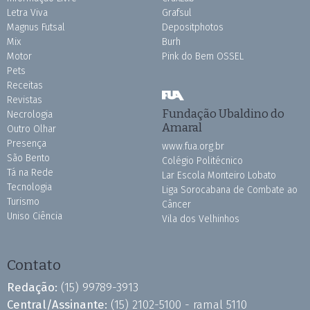
Letra Viva
Grafsul
Magnus Futsal
Depositphotos
Mix
Burh
Motor
Pink do Bem OSSEL
Pets
Receitas
Revistas
Fundação Ubaldino do
Necrologia
Amaral
Outro Olhar
Presença
www.fua.org.br
São Bento
Colégio Politécnico
Tá na Rede
Lar Escola Monteiro Lobato
Tecnologia
Liga Sorocabana de Combate ao
Turismo
Câncer
Uniso Ciência
Vila dos Velhinhos
Contato
Redação:
(15) 99789-3913
Central/Assinante:
(15) 2102-5100 - ramal 5110