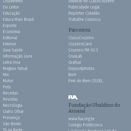
Cruzeirinho
Anuncie no ClassiCruzeiro
Do Leitor
Publicidade Legal
Educação
Repórter Cidadão
Educa Mais Brasil
Trabalhe Conosco
Esporte
Parceiros
Economia
Editorial
ClassiCruzeiro
Exterior
CruzeiroCard
Guia Saúde
Cruzeiro FM 92.3
Informação Livre
CruxLab
Letra Viva
Grafsul
Magnus Futsal
Depositphotos
Mix
Burh
Motor
Pink do Bem OSSEL
Pets
Receitas
Revistas
Fundação Ubaldino do
Necrologia
Amaral
Outro Olhar
Presença
www.fua.org.br
São Bento
Colégio Politécnico
Tá na Rede