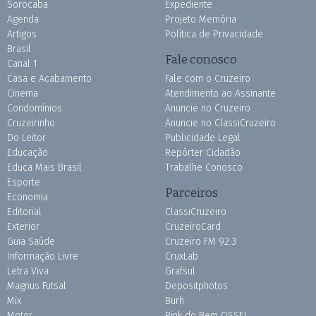
Sorocaba
Expediente
Agenda
Projeto Memória
Artigos
Política de Privacidade
Brasil
Fale conosco
Canal 1
Casa e Acabamento
Fale com o Cruzeiro
Cinema
Atendimento ao Assinante
Condomínios
Anuncie no Cruzeiro
Cruzeirinho
Anuncie no ClassiCruzeiro
Do Leitor
Publicidade Legal
Educação
Repórter Cidadão
Educa Mais Brasil
Trabalhe Conosco
Esporte
Parceiros
Economia
Editorial
ClassiCruzeiro
Exterior
CruzeiroCard
Guia Saúde
Cruzeiro FM 92.3
Informação Livre
CruxLab
Letra Viva
Grafsul
Magnus Futsal
Depositphotos
Mix
Burh
Motor
Pink do Bem OSSEL