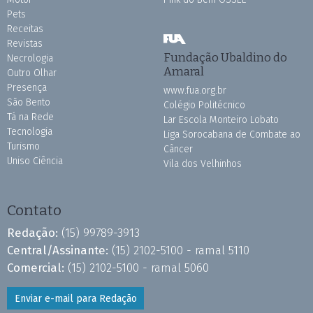
Pets
Receitas
Revistas
Fundação Ubaldino do
Necrologia
Amaral
Outro Olhar
Presença
www.fua.org.br
São Bento
Colégio Politécnico
Tá na Rede
Lar Escola Monteiro Lobato
Tecnologia
Liga Sorocabana de Combate ao
Turismo
Câncer
Uniso Ciência
Vila dos Velhinhos
Contato
Redação:
(15) 99789-3913
Central/Assinante:
(15) 2102-5100 - ramal 5110
Comercial:
(15) 2102-5100 - ramal 5060
Enviar e-mail para Redação