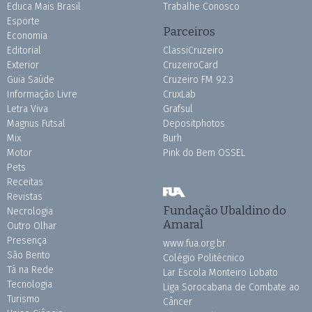
Educa Mais Brasil
Trabalhe Conosco
Esporte
Parceiros
Economia
Editorial
ClassiCruzeiro
Exterior
CruzeiroCard
Guia Saúde
Cruzeiro FM 92.3
Informação Livre
CruxLab
Letra Viva
Grafsul
Magnus Futsal
Depositphotos
Mix
Burh
Motor
Pink do Bem OSSEL
Pets
Receitas
Revistas
Fundação Ubaldino do
Necrologia
Amaral
Outro Olhar
Presença
www.fua.org.br
São Bento
Colégio Politécnico
Tá na Rede
Lar Escola Monteiro Lobato
Tecnologia
Liga Sorocabana de Combate ao
Turismo
Câncer