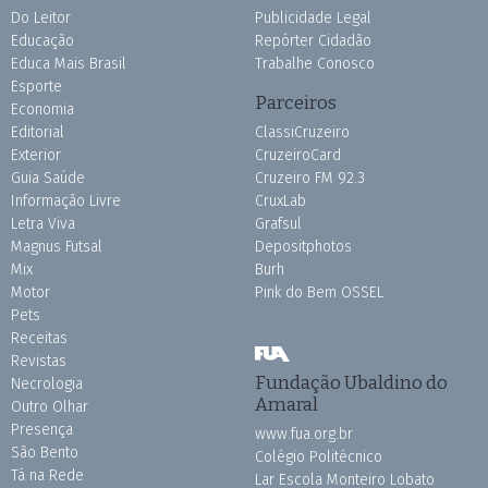
Do Leitor
Publicidade Legal
Educação
Repórter Cidadão
Educa Mais Brasil
Trabalhe Conosco
Esporte
Parceiros
Economia
Editorial
ClassiCruzeiro
Exterior
CruzeiroCard
Guia Saúde
Cruzeiro FM 92.3
Informação Livre
CruxLab
Letra Viva
Grafsul
Magnus Futsal
Depositphotos
Mix
Burh
Motor
Pink do Bem OSSEL
Pets
Receitas
Revistas
Fundação Ubaldino do
Necrologia
Amaral
Outro Olhar
Presença
www.fua.org.br
São Bento
Colégio Politécnico
Tá na Rede
Lar Escola Monteiro Lobato