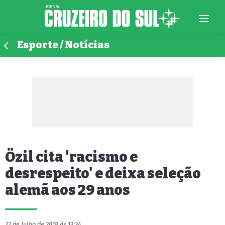
Esporte / Notícias
Özil cita 'racismo e
desrespeito' e deixa seleção
alemã aos 29 anos
22 de Julho de 2018 às 13:34