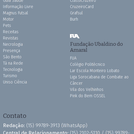
Guia Saúde
ClassiCruzeiro
Informação Livre
CruzeiroCard
Magnus Futsal
Grafsul
Motor
Burh
Pets
Receitas
Revistas
Fundação Ubaldino do
Necrologia
Amaral
Presença
São Bento
FUA
Tá na Rede
Colégio Politécnico
Tecnologia
Lar Escola Monteiro Lobato
Turismo
Liga Sorocabana de Combate ao
Uniso Ciência
Câncer
Vila dos Velhinhos
Pink do Bem OSSEL
Contato
Redação:
(15) 99789-3913
(WhatsApp)
Central de Relacionamento:
(15) 2102-5110 /
(15) 99789-