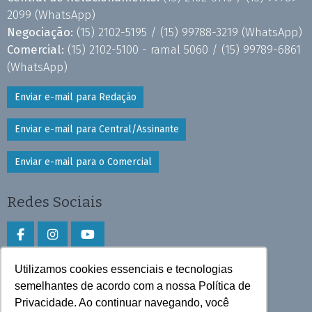
2099
(WhatsApp)
Negociação:
(15) 2102-5195 /
(15) 99788-3219
(WhatsApp)
Comercial:
(15) 2102-5100 - ramal 5060 /
(15) 99789-6861
(WhatsApp)
Enviar e-mail para Redação
Enviar e-mail para Central/Assinante
Enviar e-mail para o Comercial
Redes Sociais
Utilizamos cookies essenciais e tecnologias
Faça download do aplicativo
semelhantes de acordo com a nossa Política de
Privacidade. Ao continuar navegando, você
Play Store e App Store