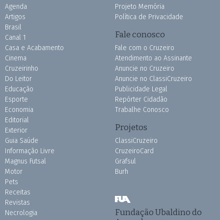
Agenda
Projeto Memória
Artigos
Política de Privacidade
Brasil
Fale conosco
Canal 1
Casa e Acabamento
Fale com o Cruzeiro
Cinema
Atendimento ao Assinante
Cruzeirinho
Anuncie no Cruzeiro
Do Leitor
Anuncie no ClassiCruzeiro
Educação
Publicidade Legal
Esporte
Repórter Cidadão
Economia
Trabalhe Conosco
Editorial
Projetos
Exterior
Guia Saúde
ClassiCruzeiro
Informação Livre
CruzeiroCard
Magnus Futsal
Grafsul
Motor
Burh
Pets
Receitas
Revistas
Fundação Ubaldino do
Necrologia