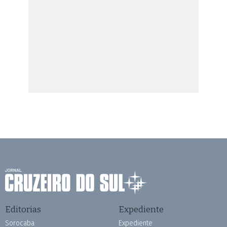
Editorias
Expediente
Sorocaba
Expediente