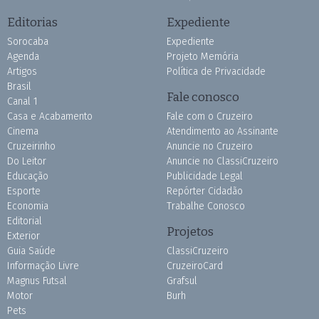
Editorias
Expediente
Sorocaba
Expediente
Agenda
Projeto Memória
Artigos
Política de Privacidade
Brasil
Fale conosco
Canal 1
Casa e Acabamento
Fale com o Cruzeiro
Cinema
Atendimento ao Assinante
Cruzeirinho
Anuncie no Cruzeiro
Do Leitor
Anuncie no ClassiCruzeiro
Educação
Publicidade Legal
Esporte
Repórter Cidadão
Economia
Trabalhe Conosco
Editorial
Projetos
Exterior
Guia Saúde
ClassiCruzeiro
Informação Livre
CruzeiroCard
Magnus Futsal
Grafsul
Motor
Burh
Pets