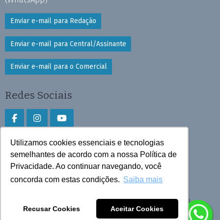
Enviar e-mail para Redação
Enviar e-mail para Central/Assinante
Enviar e-mail para o Comercial
Redes Sociais
Utilizamos cookies essenciais e tecnologias
Faça download do aplicativo
semelhantes de acordo com a nossa Política de
Play Store e App Store
Privacidade. Ao continuar navegando, você
concorda com estas condições.
Saiba mais
Todos os direitos reservados © 2026 Cruzeiro do Sul
Recusar Cookies
Aceitar Cookies