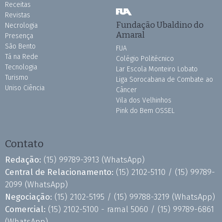
Receitas
Revistas
Fundação Ubaldino do
Necrologia
Amaral
Presença
São Bento
FUA
Tá na Rede
Colégio Politécnico
Tecnologia
Lar Escola Monteiro Lobato
Turismo
Liga Sorocabana de Combate ao
Uniso Ciência
Câncer
Vila dos Velhinhos
Pink do Bem OSSEL
Contato
Redação:
(15) 99789-3913
(WhatsApp)
Central de Relacionamento:
(15) 2102-5110 /
(15) 99789-
2099
(WhatsApp)
Negociação:
(15) 2102-5195 /
(15) 99788-3219
(WhatsApp)
Comercial:
(15) 2102-5100 - ramal 5060 /
(15) 99789-6861
(WhatsApp)