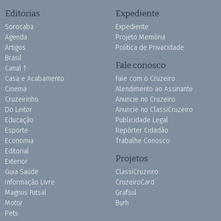
Editorias
Expediente
Sorocaba
Expediente
Agenda
Projeto Memória
Artigos
Política de Privacidade
Brasil
Fale conosco
Canal 1
Casa e Acabamento
Fale com o Cruzeiro
Cinema
Atendimento ao Assinante
Cruzeirinho
Anuncie no Cruzeiro
Do Leitor
Anuncie no ClassiCruzeiro
Educação
Publicidade Legal
Esporte
Repórter Cidadão
Economia
Trabalhe Conosco
Editorial
Projetos
Exterior
Guia Saúde
ClassiCruzeiro
Informação Livre
CruzeiroCard
Magnus Futsal
Grafsul
Motor
Burh
Pets