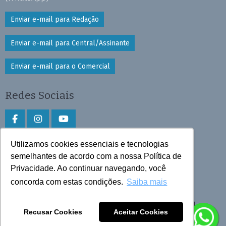
Enviar e-mail para Redação
Enviar e-mail para Central/Assinante
Enviar e-mail para o Comercial
Redes Sociais
Utilizamos cookies essenciais e tecnologias
Faça download do aplicativo
semelhantes de acordo com a nossa Política de
Privacidade. Ao continuar navegando, você
Play Store e App Store
concorda com estas condições.
Saiba mais
Todos os direitos reservados © 2026 Cruzeiro do Sul
Recusar Cookies
Aceitar Cookies