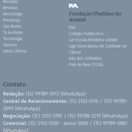
Receitas
Revistas
Fundação Ubaldino do
Necrologia
Amaral
Presença
São Bento
FUA
Tá na Rede
Colégio Politécnico
Tecnologia
Lar Escola Monteiro Lobato
Turismo
Liga Sorocabana de Combate ao
Uniso Ciência
Câncer
Vila dos Velhinhos
Pink do Bem OSSEL
Contato
Redação:
(15) 99789-3913
(WhatsApp)
Central de Relacionamento:
(15) 2102-5110 /
(15) 99789-
2099
(WhatsApp)
Negociação:
(15) 2102-5195 /
(15) 99788-3219
(WhatsApp)
Comercial:
(15) 2102-5100 - ramal 5060 /
(15) 99789-6861
(WhatsApp)