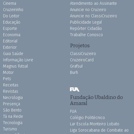
Cinema
Atendimento ao Assinante
Cruzeirinho
Anuncie no Cruzeiro
Do Leitor
Anuncie no ClassiCruzeiro
Educação
Publicidade Legal
Esporte
Repórter Cidadão
Economia
Trabalhe Conosco
Editorial
Projetos
Exterior
Guia Saúde
ClassiCruzeiro
Informação Livre
CruzeiroCard
Magnus Futsal
Grafsul
Motor
Burh
Pets
Receitas
Revistas
Fundação Ubaldino do
Necrologia
Amaral
Presença
São Bento
FUA
Tá na Rede
Colégio Politécnico
Tecnologia
Lar Escola Monteiro Lobato
Turismo
Liga Sorocabana de Combate ao