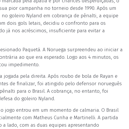
o marcada pela apatia e por chances desperdiçadas, o
u sua pior campanha no torneio desde 1990. Após um
no goleiro Nyland em cobrança de pênalti, a equipe
om dois gols letais, decidiu o confronto para os
o já nos acréscimos, insuficiente para evitar a
lesionado Paquetá. A Noruega surpreendeu ao iniciar a
ontrária ao que era esperado. Logo aos 4 minutos, os
rcou impedimento.
a jogada pela direita. Após roubo de bola de Rayan e
s de finalizar, foi atingido pelo defensor norueguês
pênalti para o Brasil. A cobrança, no entanto, foi
efesa do goleiro Nyland.
, o jogo entrou em um momento de calmaria. O Brasil
cialmente com Matheus Cunha e Martinelli. A partida
do a lado, com as duas equipes apresentando