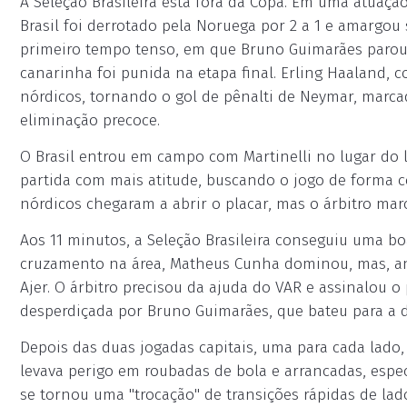
A Seleção Brasileira está fora da Copa. Em uma atuaçã
Brasil foi derrotado pela Noruega por 2 a 1 e amargo
primeiro tempo tenso, em que Bruno Guimarães parou 
canarinha foi punida na etapa final. Erling Haaland, c
nórdicos, tornando o gol de pênalti de Neymar, marcad
eliminação precoce.
O Brasil entrou em campo com Martinelli no lugar do 
partida com mais atitude, buscando o jogo de forma c
nórdicos chegaram a abrir o placar, mas o árbitro ma
Aos 11 minutos, a Seleção Brasileira conseguiu uma bo
cruzamento na área, Matheus Cunha dominou, mas, ante
Ajer. O árbitro precisou da ajuda do VAR e assinalou o 
desperdiçada por Bruno Guimarães, que bateu para a d
Depois das duas jogadas capitais, uma para cada lado
levava perigo em roubadas de bola e arrancadas, espe
se tornou uma "trocação" de transições rápidas de la