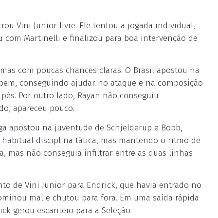
u Vini Junior livre. Ele tentou a jogada individual,
 com Martinelli e finalizou para boa intervenção de
, mas com poucas chances claras. O Brasil apostou na
o bem, conseguindo ajudar no ataque e na composição
 pés. Por outro lado, Rayan não conseguiu
do, apareceu pouco.
ga apostou na juventude de Schjelderup e Bobb,
habitual disciplina tática, mas mantendo o ritmo de
a, mas não conseguia infiltrar entre as duas linhas
to de Vini Junior para Endrick, que havia entrado no
ominou mal e chutou para fora. Em uma saída rápida
ck gerou escanteio para a Seleção.