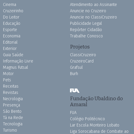
Cinema
Atendimento ao Assinante
Cruzeirinho
Anuncie no Cruzeiro
Do Leitor
Anuncie no ClassiCruzeiro
Educação
Publicidade Legal
Esporte
Repórter Cidadão
Economia
Trabalhe Conosco
Editorial
Projetos
Exterior
Guia Saúde
ClassiCruzeiro
Informação Livre
CruzeiroCard
Magnus Futsal
Grafsul
Motor
Burh
Pets
Receitas
Revistas
Fundação Ubaldino do
Necrologia
Amaral
Presença
São Bento
FUA
Tá na Rede
Colégio Politécnico
Tecnologia
Lar Escola Monteiro Lobato
Turismo
Liga Sorocabana de Combate ao