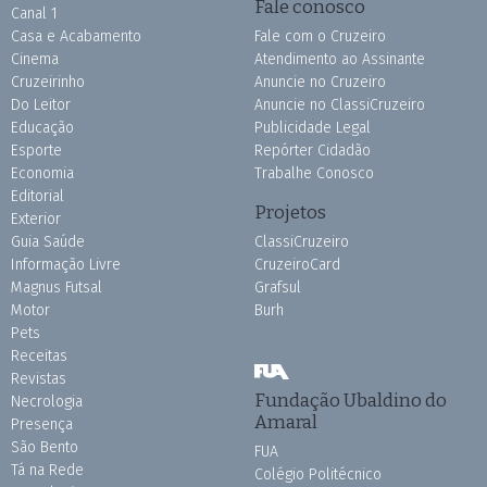
Fale conosco
Canal 1
Casa e Acabamento
Fale com o Cruzeiro
Cinema
Atendimento ao Assinante
Cruzeirinho
Anuncie no Cruzeiro
Do Leitor
Anuncie no ClassiCruzeiro
Educação
Publicidade Legal
Esporte
Repórter Cidadão
Economia
Trabalhe Conosco
Editorial
Projetos
Exterior
Guia Saúde
ClassiCruzeiro
Informação Livre
CruzeiroCard
Magnus Futsal
Grafsul
Motor
Burh
Pets
Receitas
Revistas
Fundação Ubaldino do
Necrologia
Amaral
Presença
São Bento
FUA
Tá na Rede
Colégio Politécnico