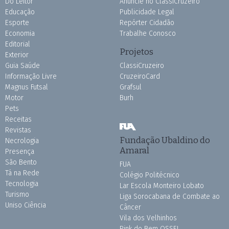
Do Leitor
Anuncie no ClassiCruzeiro
Educação
Publicidade Legal
Esporte
Repórter Cidadão
Economia
Trabalhe Conosco
Editorial
Projetos
Exterior
Guia Saúde
ClassiCruzeiro
Informação Livre
CruzeiroCard
Magnus Futsal
Grafsul
Motor
Burh
Pets
Receitas
Revistas
Fundação Ubaldino do
Necrologia
Amaral
Presença
São Bento
FUA
Tá na Rede
Colégio Politécnico
Tecnologia
Lar Escola Monteiro Lobato
Turismo
Liga Sorocabana de Combate ao
Uniso Ciência
Câncer
Vila dos Velhinhos
Pink do Bem OSSEL