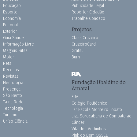
Educação
Publicidade Legal
Esporte
Repórter Cidadão
Economia
Trabalhe Conosco
Editorial
Projetos
Exterior
Guia Saúde
ClassiCruzeiro
Informação Livre
CruzeiroCard
Magnus Futsal
Grafsul
Motor
Burh
Pets
Receitas
Revistas
Fundação Ubaldino do
Necrologia
Amaral
Presença
São Bento
FUA
Tá na Rede
Colégio Politécnico
Tecnologia
Lar Escola Monteiro Lobato
Turismo
Liga Sorocabana de Combate ao
Uniso Ciência
Câncer
Vila dos Velhinhos
Pink do Bem OSSEL